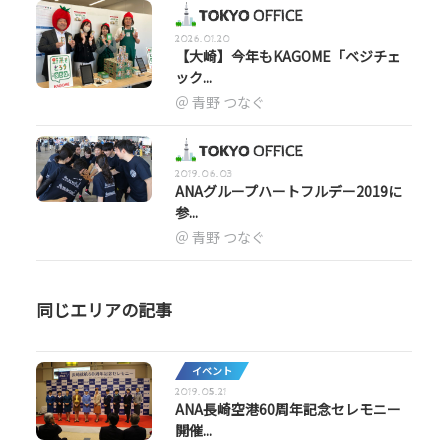
2026.01.20
【大崎】今年もKAGOME「ベジチェ
ック...
青野 つなぐ
2019.06.03
ANAグループハートフルデー2019に
参...
青野 つなぐ
同じエリアの記事
イベント
2019.05.21
ANA長崎空港60周年記念セレモニー
開催...