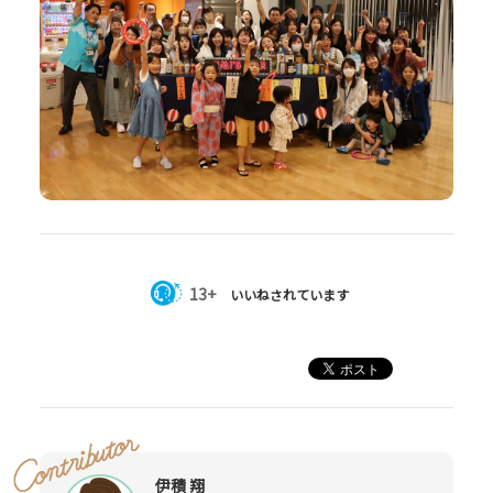
13+
いいねされています
伊積 翔