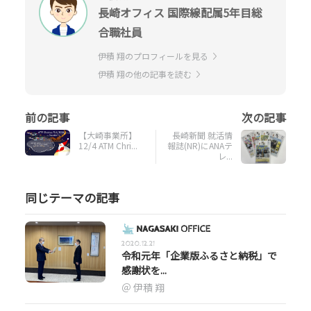
長崎オフィス 国際線配属5年目総
合職社員
伊積 翔のプロフィールを見る
伊積 翔の他の記事を読む
【大崎事業所】
長崎新聞 就活情
12/4 ATM Chri...
報誌(NR)にANAテ
レ...
同じテーマの記事
2020.12.21
令和元年「企業版ふるさと納税」で
感謝状を...
伊積 翔