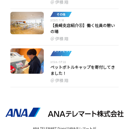
伊積 翔
その他
2020.11.18
【長崎支店紹介⑤】働く社員の憩い
の場
伊積 翔
サステナビリテ
ィ
2026.07.22
ペットボトルキャップを寄付してき
ました！
伊積 翔
ANA TELEMART DiaryはANAテレマートが