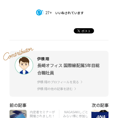
27+
いいねされています
伊積 翔
長崎オフィス 国際線配属5年目総
合職社員
伊積 翔のプロフィールを見る
伊積 翔の他の記事を読む
内定者セミナーが
NAGASAKIしごと
開催されました！
みらい博に参加し