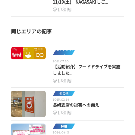
11/19(土) NAGASAKI しご...
伊積 翔
同じエリアの記事
サステナビリテ
ィ
2021.07.30
【活動紹介】フードドライブを実施
しました...
伊積 翔
その他
2025.02.26
長崎支店の災害への備え
伊積 翔
採用
2024.06.13