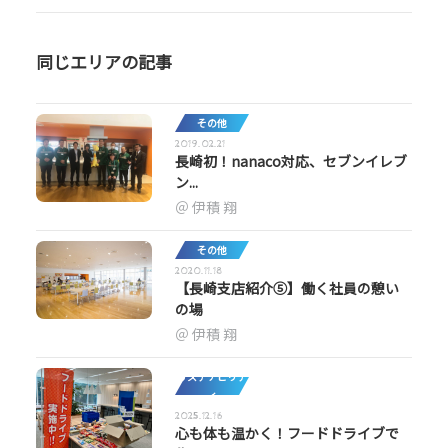
同じエリアの記事
その他
2019.02.21
長崎初！nanaco対応、セブンイレブ
ン...
伊積 翔
その他
2020.11.18
【長崎支店紹介⑤】働く社員の憩い
の場
伊積 翔
サステナビリテ
ィ
2025.12.16
心も体も温かく！フードドライブで