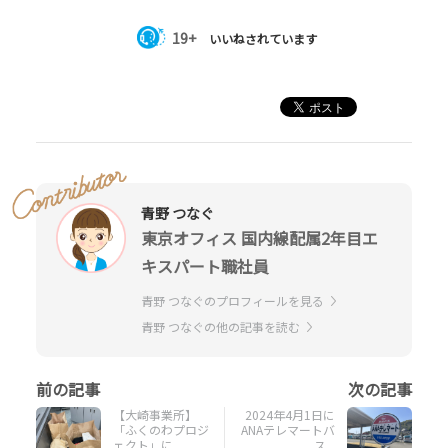
19+
いいねされています
青野 つなぐ
東京オフィス 国内線配属2年目エ
キスパート職社員
青野 つなぐのプロフィールを見る
青野 つなぐの他の記事を読む
【大崎事業所】
2024年4月1日に
「ふくのわプロジ
ANAテレマートバ
ェクト」に...
ス...