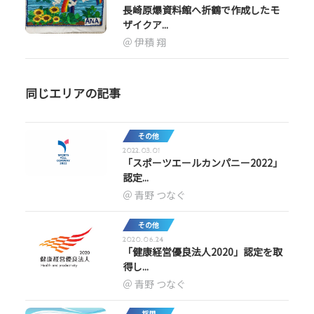
長崎原爆資料館へ折鶴で作成したモ
ザイクア...
伊積 翔
同じエリアの記事
その他
2022.03.01
「スポーツエールカンパニー2022」
認定...
青野 つなぐ
その他
2020.06.24
「健康経営優良法人2020」認定を取
得し...
青野 つなぐ
採用