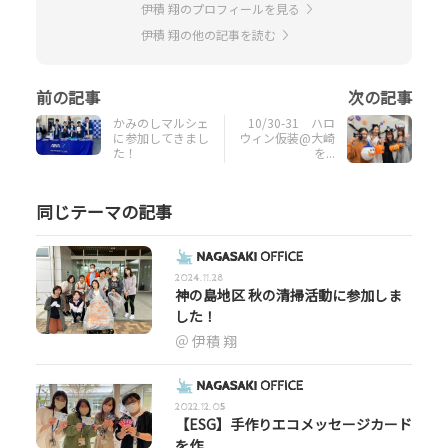
伊積 翔のプロフィールを見る
伊積 翔の他の記事を読む
かみのしマルシェ
10/30-31 ハロ
に参加してきまし
ウィン仮装@大崎
た！
を...
同じテーマの記事
2024.11.28
神の島地区 秋の清掃活動に参加しま
した！
伊積 翔
2022.12.05
【ESG】手作りエコメッセージカード
を作...