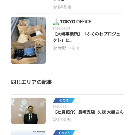
伊積 翔
2024.03.05
【大崎事業所】「ふくのわプロジェ
クト」に...
青野 つなぐ
同じエリアの記事
その他
2021.08.31
【社員紹介】長崎支店_久我 大樹さん
伊積 翔
イベント