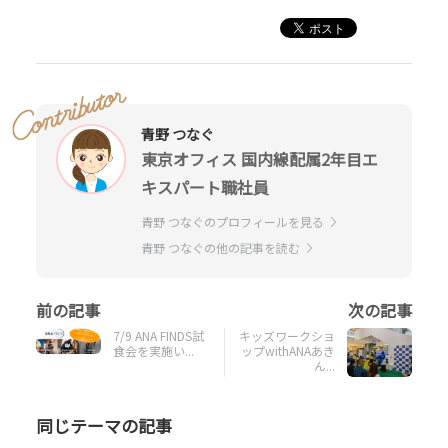
青野 つなぐ
東京オフィス 国内線配属2年目エ
キスパート職社員
青野 つなぐのプロフィールを見る
青野 つなぐの他の記事を読む
7/9 ANA FINDS試
キッズワークショ
食会を実施い...
ップwithANAあき
ん...
同じテーマの記事