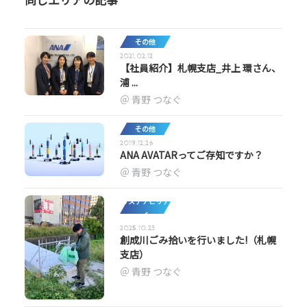
その他
2021.02.12
【社員紹介】札幌支店_井上 環さん、
浦 ...
青野 つなぐ
その他
2019.12.26
ANA AVATARってご存知ですか？
青野 つなぐ
サステナビリテ
ィ
2025.10.23
創成川ごみ拾いを行いました!（札幌
支店）
青野 つなぐ