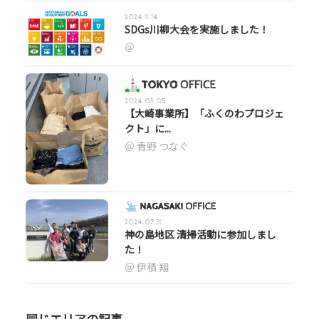
2024.11.14
SDGs川柳大会を実施しました！
2024.03.05
【大崎事業所】「ふくのわプロジェ
クト」に...
青野 つなぐ
2024.07.31
神の島地区 清掃活動に参加しまし
た！
伊積 翔
同じエリアの記事