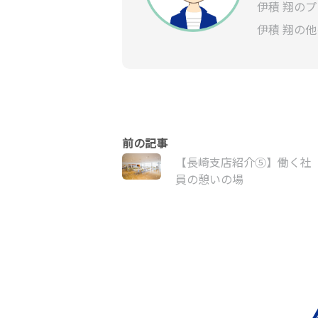
伊積 翔の
伊積 翔の
【長崎支店紹介⑤】働く社
員の憩いの場