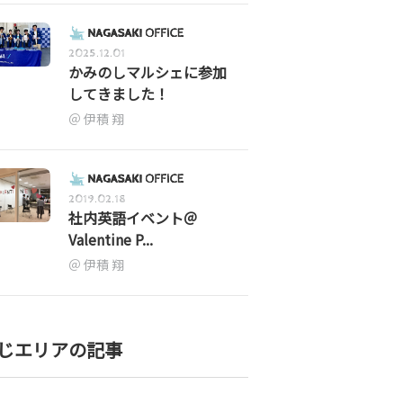
2025.12.01
かみのしマルシェに参加
してきました！
伊積 翔
2019.02.18
社内英語イベント＠
Valentine P...
伊積 翔
じエリアの記事