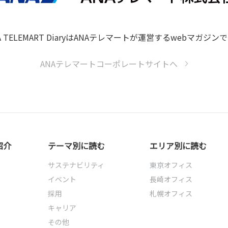
A TELEMART DiaryはANAテレマートが
運営するwebマガジンで
ANAテレマートコーポレートサイトへ
紹介
テーマ別に読む
エリア別に読む
サステナビリティ
東京オフィス
イベント
長崎オフィス
採用
札幌オフィス
キャリア
その他