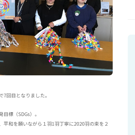
で7回目となりました。
目標（SDGs）。
平和を願いながら１羽1羽丁寧に2020羽の束を２