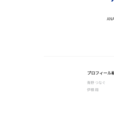
AN
プロフィール
青野 つなぐ
伊積 翔