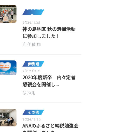
サステナビリ
ティ
2024.11.28
神の島地区 秋の清掃活動
に参加しました！
伊積 翔
伊積 翔
2019.07.31
2020年度新卒 内々定者
懇親会を開催し...
採用
その他
2024.12.23
ANAのふるさと納税勉強会