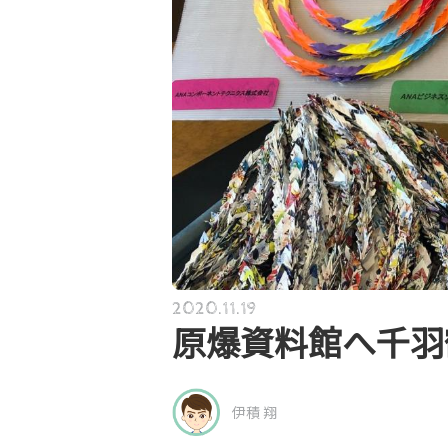
2020.11.19
原爆資料館へ千羽
伊積 翔