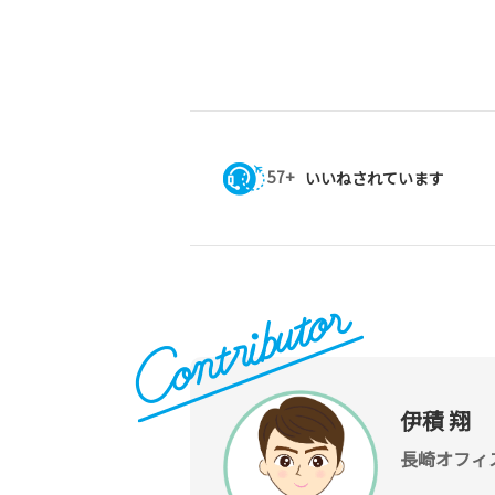
57+
いいねされています
伊積 翔
長崎オフィ