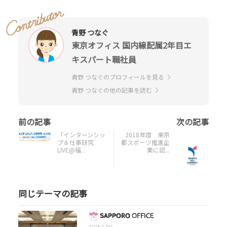
青野 つなぐ
東京オフィス 国内線配属2年目エ
キスパート職社員
青野 つなぐのプロフィールを見る
青野 つなぐの他の記事を読む
「インターンシッ
2018年度 東京
プ＆仕事研究
都スポーツ推進企
LIVE@福...
業に認...
同じテーマの記事
2018.11.30