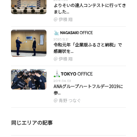
よりそいの達人コンテストに行ってき
ました...
伊積 翔
2020.12.21
令和元年「企業版ふるさと納税」で
感謝状を...
伊積 翔
2019.06.03
ANAグループハートフルデー2019に
参...
青野 つなぐ
同じエリアの記事