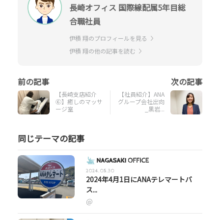
長崎オフィス 国際線配属5年目総
合職社員
伊積 翔のプロフィールを見る
伊積 翔の他の記事を読む
【長崎支店紹介
【社員紹介】ANA
⑥】癒しのマッサ
グループ会社出向
ージ室
_黒岩...
同じテーマの記事
2024.05.30
2024年4月1日にANAテレマートバ
ス...