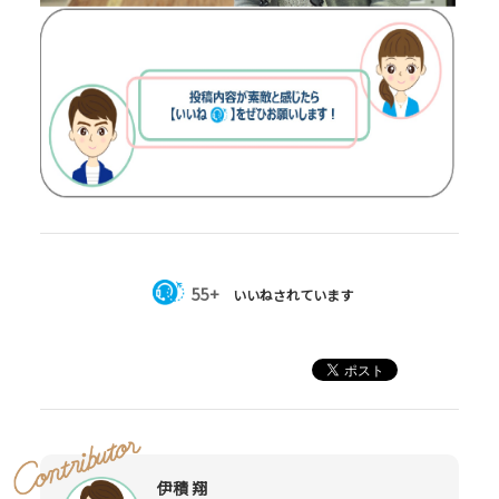
55+
いいねされています
伊積 翔