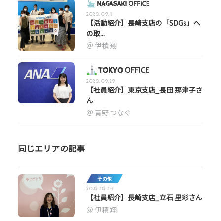
2020.09.11
【活動紹介】長崎支店の「SDGs」へ
の取...
伊積 翔
2020.09.29
【社員紹介】東京支店_長田 那津子さ
ん
青野 つなぐ
同じエリアの記事
その他
2022.02.03
【社員紹介】長崎支店_立石 里彩さん
伊積 翔