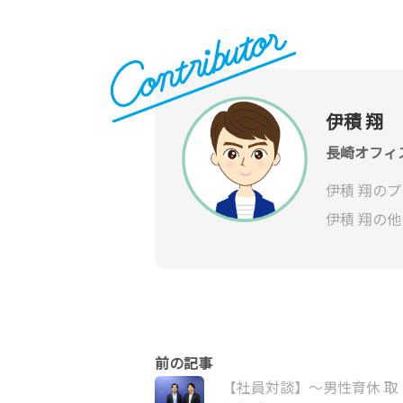
伊積 翔
長崎オフィ
伊積 翔の
伊積 翔の
【社員対談】～男性育休 取