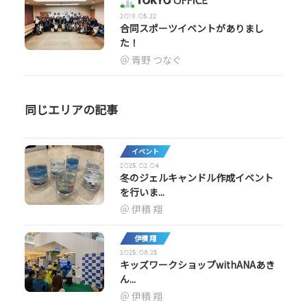
2019.05.22
合同スポーツイベントがありまし
た！
青野 つなぐ
同じエリアの記事
イベント
2025.02.04
冬のジェルキャンドル作成イベント
を行いま...
伊積 翔
伊積 翔
2025.08.25
キッズワークショップwithANAあき
ん...
伊積 翔