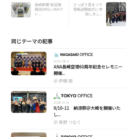
長崎新聞 就活情
さっぽろ雪まつり
報誌(NR)にANAテ
雪輸送開始式に参
レ...
加しまし...
同じテーマの記事
2019.05.21
ANA長崎空港60周年記念セレモニー
開催...
伊積 翔
2025.10.14
9/10-11 納涼祭＠大崎を開催いた
し...
青野 つなぐ