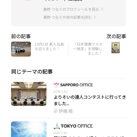
青野 つなぐのプロフィールを見る
青野 つなぐの他の記事を読む
10月1日 新入社員
「日本健康マスタ
を迎えました！
ー検定」を受験し
ました！
同じテーマの記事
2018.11.30
よりそいの達人コンテストに行ってき
ました...
伊積 翔
2021.11.22