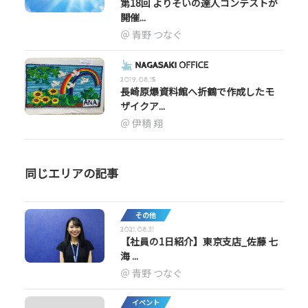
第18回 よりそいの達人コンテストが
開催...
青野 つなぐ
2019.08.15
長崎原爆資料館へ折鶴で作成したモ
ザイクア...
伊積 翔
同じエリアの記事
その他
2021.08.31
【社員の1日紹介】東京支店_佐藤 七
海 ...
青野 つなぐ
イベント