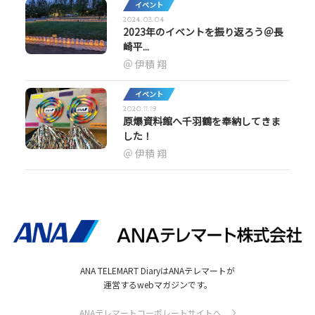
イベント
2024.03.04
2023年のイベントを振り返ろう＠長
崎平...
伊積 翔
イベント
2020.11.19
原爆資料館へ千羽鶴を奉納してきま
した！
伊積 翔
ANA TELEMART DiaryはANAテレマートが
運営するwebマガジンです。
ANAテレマートコーポレートサイトへ