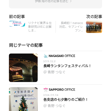
伊積 翔の他の記事を読む
リクナビ業界＆仕
長崎初！nanaco
事研究LIVEに出展
対応、セブンイレ
しま...
ブン...
同じテーマの記事
2019.02.21
長崎ランタンフェスティバル！
青野 つなぐ
2024.09.04
各支店の七夕飾りのご紹介！
青野 つなぐ