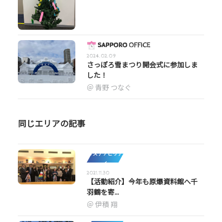
2024.02.09
さっぽろ雪まつり開会式に参加しま
した！
青野 つなぐ
同じエリアの記事
サステナビリテ
ィ
2021.11.30
【活動紹介】今年も原爆資料館へ千
羽鶴を寄...
伊積 翔