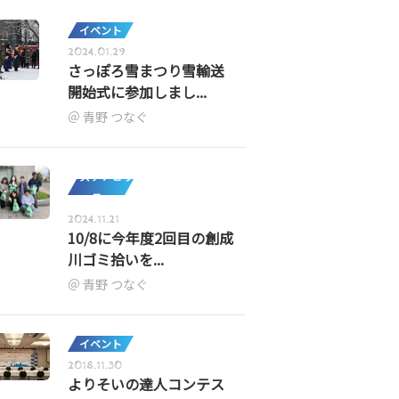
イベント
2024.01.29
さっぽろ雪まつり雪輸送
開始式に参加しまし...
青野 つなぐ
サステナビリ
ティ
2024.11.21
10/8に今年度2回目の創成
川ゴミ拾いを...
青野 つなぐ
イベント
2018.11.30
よりそいの達人コンテス