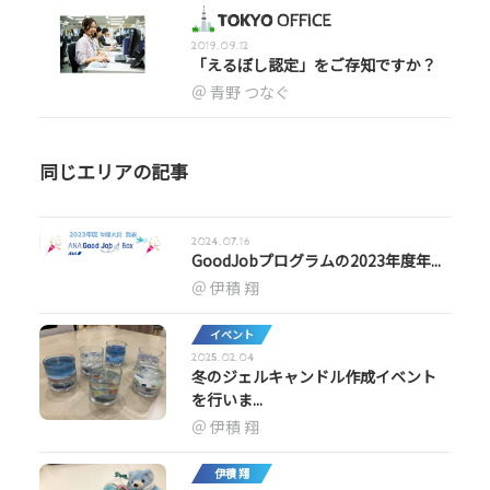
2019.09.12
「えるぼし認定」をご存知ですか？
青野 つなぐ
同じエリアの記事
2024.07.16
GoodJobプログラムの2023年度年...
伊積 翔
イベント
2025.02.04
冬のジェルキャンドル作成イベント
を行いま...
伊積 翔
伊積 翔