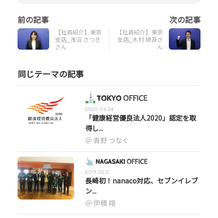
【社員紹介】東京
【社員紹介】東京
支店_浅沼 さつき
支店_木村 槙吾さ
さん
ん
同じテーマの記事
2020.06.24
「健康経営優良法人2020」認定を取
得し...
青野 つなぐ
2019.02.21
長崎初！nanaco対応、セブンイレブ
ン...
伊積 翔