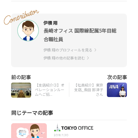
伊積 翔
長崎オフィス 国際線配属5年目総
合職社員
伊積 翔のプロフィールを見る
伊積 翔の他の記事を読む
【支店紹介③】オ
【社員紹介】東京
ペレーションルー
支店_長田 那津子
ムへご招...
さん
同じテーマの記事
2018.11.30