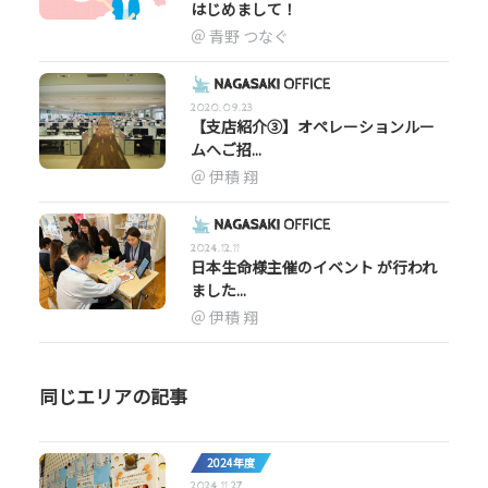
はじめまして！
青野 つなぐ
2020.09.23
【支店紹介③】オペレーションルー
ムへご招...
伊積 翔
2024.12.11
日本生命様主催のイベント が行われ
ました...
伊積 翔
同じエリアの記事
2024年度
2024.11.27