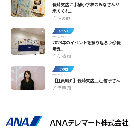
長崎支店に小榊小学校のみなさんが
来てくれ...
その他
イベント
2024.01.15
2023年のイベントを振り返ろう＠長
崎支...
伊積 翔
その他
2020.12.16
【社員紹介】長崎支店＿辻 侑子さん
伊積 翔