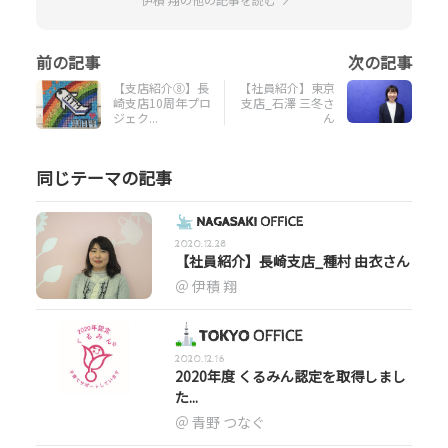
【支店紹介⑧】長
【社員紹介】東京
崎支店10周年プロ
支店_石澤 三冬さ
ジェク...
ん
同じテーマの記事
2020.12.28
【社員紹介】長崎支店_種村 由衣さん
伊積 翔
2020.12.16
2020年度 くるみん認定を取得しまし
た...
青野 つなぐ