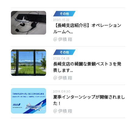
その他
2020.10.22
【長崎支店紹介④】オペレーション
ルームへ...
伊積 翔
その他
2022.08.25
長崎支店の綺麗な景観ベスト３を発
表します...
伊積 翔
2019.09.30
夏季インターンシップが開催されまし
た！
伊積 翔