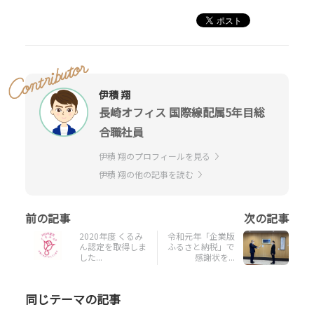
伊積 翔
長崎オフィス 国際線配属5年目総
合職社員
伊積 翔のプロフィールを見る
伊積 翔の他の記事を読む
2020年度 くるみ
令和元年「企業版
ん認定を取得しま
ふるさと納税」で
した...
感謝状を...
同じテーマの記事