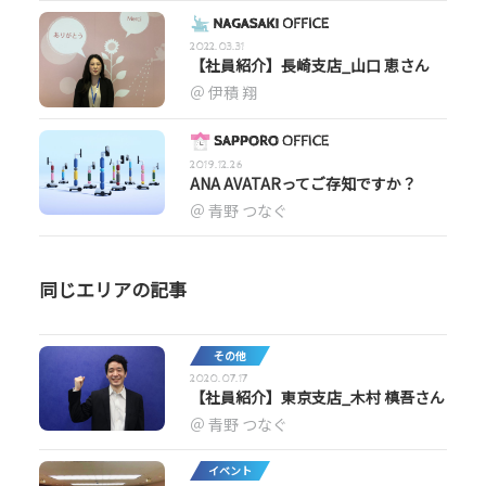
2022.03.31
【社員紹介】長崎支店_山口 恵さん
伊積 翔
2019.12.26
ANA AVATARってご存知ですか？
青野 つなぐ
同じエリアの記事
その他
2020.07.17
【社員紹介】東京支店_木村 槙吾さん
青野 つなぐ
イベント