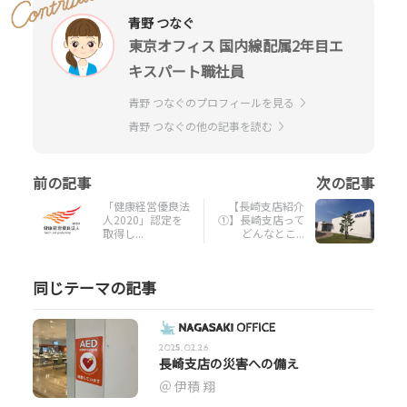
青野 つなぐ
東京オフィス 国内線配属2年目エ
キスパート職社員
青野 つなぐのプロフィールを見る
青野 つなぐの他の記事を読む
「健康経営優良法
【長崎支店紹介
人2020」認定を
①】長崎支店って
取得し...
どんなとこ...
同じテーマの記事
2025.02.26
長崎支店の災害への備え
伊積 翔