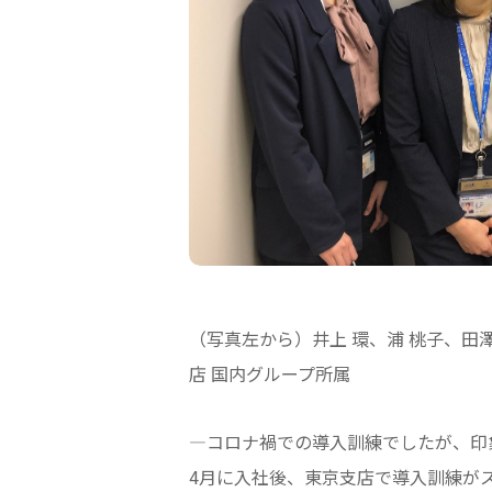
（写真左から）井上 環、浦 桃子、田澤
店 国内グループ所属
—コロナ禍での導入訓練でしたが、印
4月に入社後、東京支店で導入訓練が