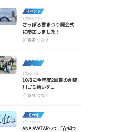
イベント
2024.02.09
さっぽろ雪まつり開会式
に参加しました！
青野 つなぐ
サステナビリ
ティ
2024.11.21
10/8に今年度2回目の創成
川ゴミ拾いを...
青野 つなぐ
その他
2019.12.26
ANA AVATARってご存知で