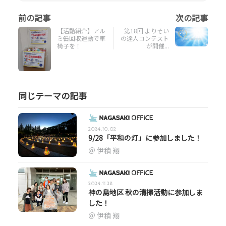
【活動紹介】アル
第18回 よりそい
ミ缶回収運動で車
の達人コンテスト
椅子を！
が開催...
同じテーマの記事
2024.10.02
9/28「平和の灯」に参加しました！
伊積 翔
2024.11.28
神の島地区 秋の清掃活動に参加しま
した！
伊積 翔