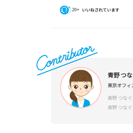
20+
いいねされています
青野 つ
東京オフィ
青野 つな
青野 つな