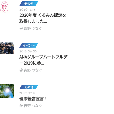
その他
2020.12.16
2020年度 くるみん認定を
取得しました...
青野 つなぐ
イベント
2019.06.03
ANAグループハートフルデ
ー2019に参...
青野 つなぐ
その他
2019.09.12
健康経営宣言！
青野 つなぐ